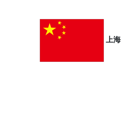
コ
ナ
ン
ビ
テ
ゲ
ン
ー
ツ
シ
上海
へ
ョ
ス
ン
キ
に
ッ
移
プ
動