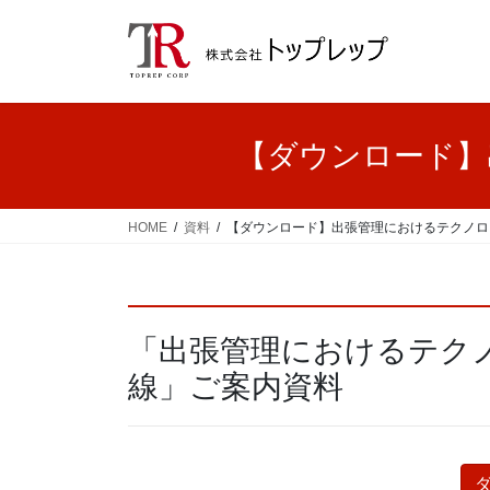
コ
ナ
ン
ビ
テ
ゲ
ン
ー
ツ
シ
へ
ョ
【ダウンロード】
ス
ン
キ
に
ッ
移
HOME
資料
【ダウンロード】出張管理におけるテクノロ
プ
動
「出張管理におけるテク
線」ご案内資料