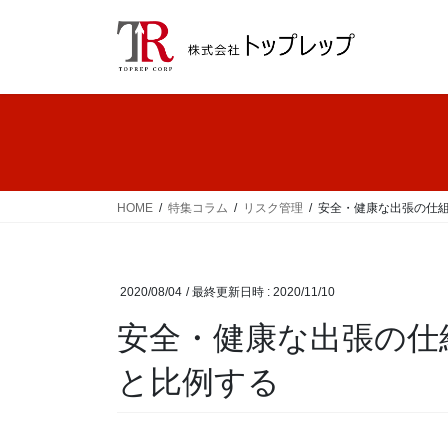
コ
ナ
ン
ビ
テ
ゲ
ン
ー
ツ
シ
へ
ョ
ス
ン
キ
に
ッ
移
HOME
特集コラム
リスク管理
安全・健康な出張の仕
プ
動
2020/08/04
/ 最終更新日時 :
2020/11/10
安全・健康な出張の仕
と比例する