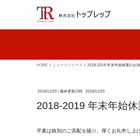
コ
ナ
ン
ビ
テ
ゲ
ン
ー
ツ
シ
へ
ョ
ス
ン
キ
に
ッ
移
HOME
ニュースリリース
2018-2019 年末年始休業のお
プ
動
2018/12/20
/ 最終更新日時 :
2018/12/20
2018-2019 年末年
平素は格別のご高配を賜り、厚くお礼申し上