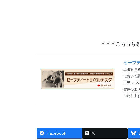
＊＊＊こちらも
セーフ
出張管理
において
世界にお
皆様のよ
いたしま
Facebook
X