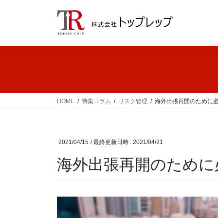
コ
ナ
ン
ビ
テ
ゲ
ン
ー
ツ
シ
へ
ョ
ス
ン
キ
に
ッ
移
HOME
特集コラム
リスク管理
海外出張再開のために
プ
動
2021/04/15
/ 最終更新日時 :
2021/04/21
海外出張再開のために