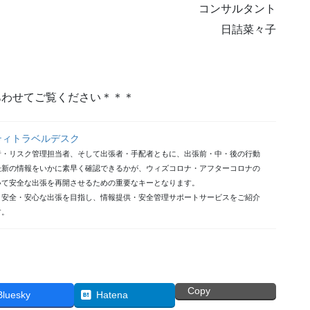
コンサルタント
日詰菜々子
あわせてご覧ください＊＊＊
ティトラベルデスク
者・リスク管理担当者、そして出張者・手配者ともに、出張前・中・後の行動
最新の情報をいかに素早く確認できるかが、ウィズコロナ・アフターコロナの
いて安全な出張を再開させるための重要なキーとなります。
り安全・安心な出張を目指し、情報提供・安全管理サポートサービスをご紹介
す。
Copy
Bluesky
Hatena